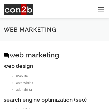
Passa
al
Menu
contenuto
SERVIZI
PRODOTTI
CLIENTI
CONTATTI
WEB MARKETING
web marketing
web design
usabilità
accessibilità
adattabilità
search engine optimization (seo)