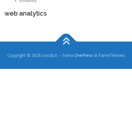
trovabilità
web analytics
Copyright © 2026 con2b.it
–
Tema
OnePress
di FameThemes